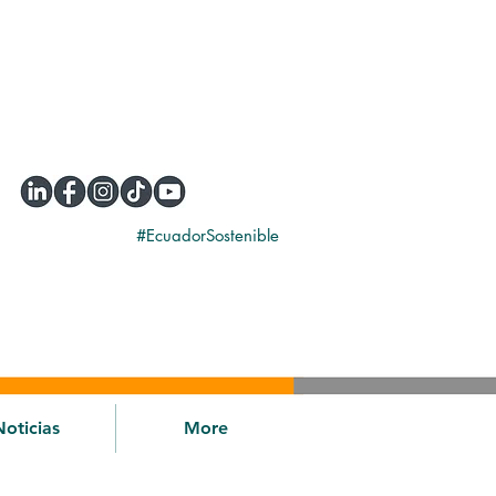
#EcuadorSostenible
Noticias
More