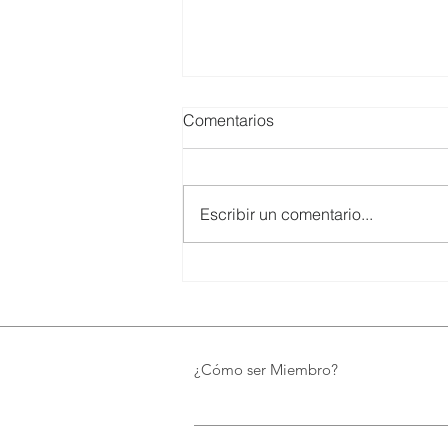
Comentarios
Escribir un comentario...
UTPL lidera un programa
internacional para redefinir el
futuro de Galápagos
¿Cómo ser Miembro?