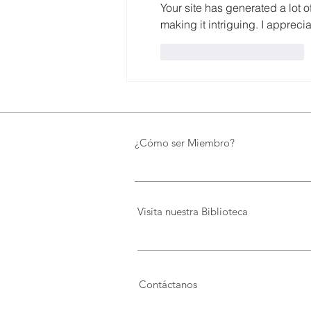
preserva el patrimonio y
Your site has generated a lot o
democratiza el conocimiento
making it intriguing. I appreci
Me gusta
Reaccionar
¿Cómo ser Miembro?
Visita nuestra Biblioteca
Contáctanos