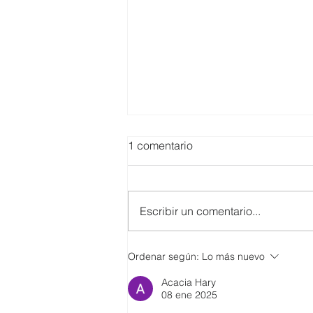
1 comentario
Escribir un comentario...
SMARTCO se suma a la
Ordenar según:
Lo más nuevo
construcción del EcoMuseo
Acacia Hary
Biblioteca de FUNDACIÓN
08 ene 2025
FIDAL, un proyecto que