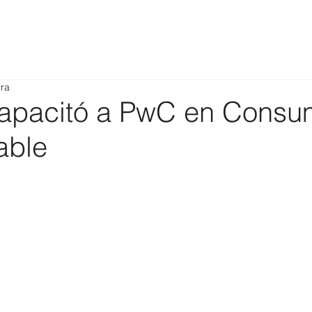
ura
apacitó a PwC en Consu
able