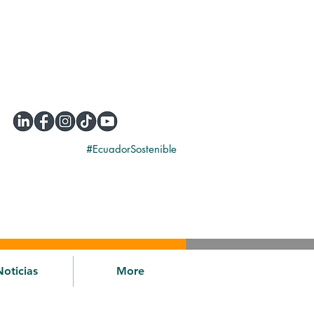
#EcuadorSostenible
Noticias
More