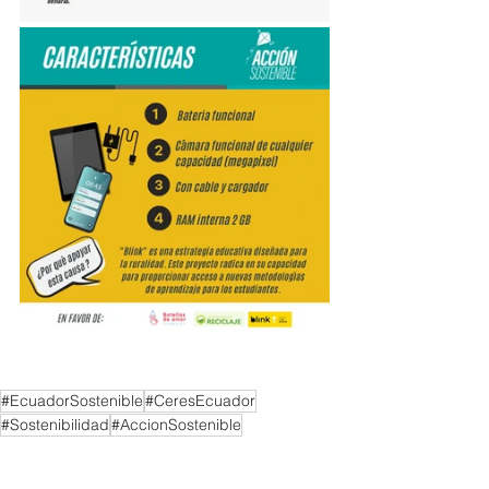
#EcuadorSostenible
#CeresEcuador
#Sostenibilidad
#AccionSostenible
Noticias CERES