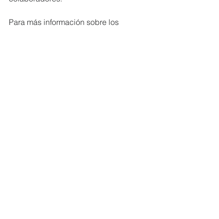
Para más información sobre los 
diplomados de  innovación y futuras 
oportunidades educativas, visite el 
sitio web de  Banco Pichincha o la 
página oficial de la PUCE. 
https://educacioncontinua.puce.edu.ec
/ 
#MiembrosCeres
#Ecuador
#DesarrolloSostenible
NOTICIAS MIEMBROS
Ver todo
Entradas recientes