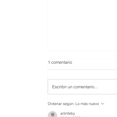
1 comentario
Escribir un comentario...
SMARTCO se suma a la
Ordenar según:
Lo más nuevo
construcción del EcoMuseo
artinfeby
Biblioteca de FUNDACIÓN