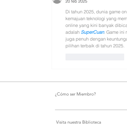
20 feb 2025
FIDAL, un proyecto que
preserva el patrimonio y
Di tahun 2025, dunia game o
democratiza el conocimiento
kemajuan teknologi yang mem
online yang kini banyak dibic
adalah 
SuperCuan
. Game ini
juga penuh dengan keuntunga
pilihan terbaik di tahun 2025.
Me gusta
Reaccionar
¿Cómo ser Miembro?
Visita nuestra Biblioteca