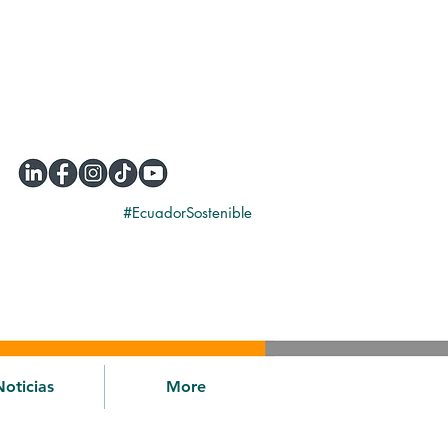
#EcuadorSostenible
Noticias
More