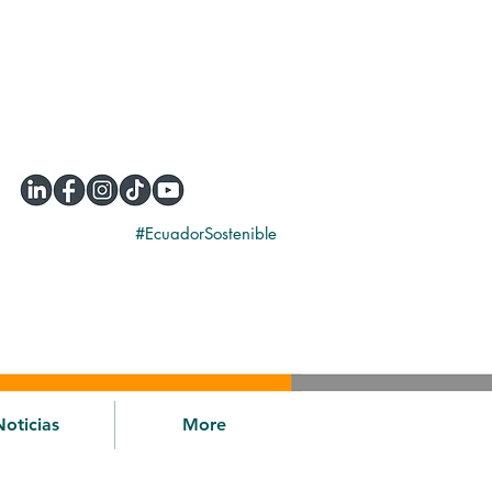
#EcuadorSostenible
Noticias
More