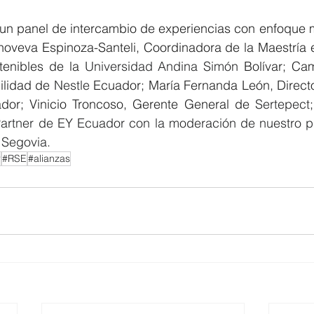
un panel de intercambio de experiencias con enfoque mu
noveva Espinoza-Santeli, Coordinadora de la Maestría e
enibles de la 
Universidad Andina Simón
 Bolívar; Ca
ilidad de 
Nestle 
Ecuador; María Fernanda León, Directo
dor; Vinicio Troncoso, Gerente General de 
Sertepect
artner de 
EY
 Ecuador con la moderación de nuestro pu
 Segovia
.
r
#RSE
#alianzas