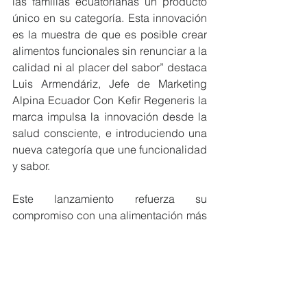
las familias ecuatorianas un producto 
único en su categoría. Esta innovación 
es la muestra de que es posible crear 
alimentos funcionales sin renunciar a la 
calidad ni al placer del sabor” destaca 
Luis Armendáriz, Jefe de Marketing 
Alpina Ecuador Con Kefir Regeneris la 
marca impulsa la innovación desde la 
salud consciente, e introduciendo una 
nueva categoría que une funcionalidad 
y sabor. 
Este lanzamiento refuerza su 
compromiso con una alimentación más 
natural, equilibrada y adaptada al 
estilo de vida moderno, reafirmando el 
liderazgo de la compañía en el 
desarrollo de productos que nutren y 
aportan bienestar a los ecuatorianos.