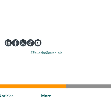
#EcuadorSostenible
Noticias
More