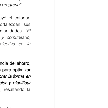
 progreso”.
ayó el enfoque 
rtalezcan sus 
omunidades
.
 “El 
y comunitario, 
lectivo en la 
ncia del ahorro
, 
s para 
optimizar 
rar la forma en 
r y planificar 
l
, resaltando la 
.