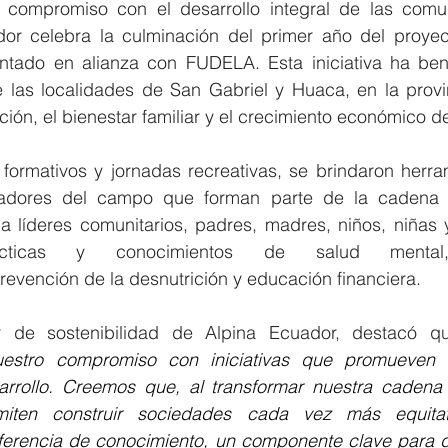
compromiso con el desarrollo integral de las comu
dor celebra la culminación del primer año del proye
ntado en alianza con FUDELA. Esta iniciativa ha ben
las localidades de San Gabriel y Huaca, en la provin
ción, el bienestar familiar y el crecimiento económico de
 formativos y jornadas recreativas, se brindaron herra
jadores del campo que forman parte de la cadena d
 líderes comunitarios, padres, madres, niños, niñas y
cticas y conocimientos de salud mental, 
evención de la desnutrición y educación financiera.
er de sostenibilidad de Alpina Ecuador, destacó q
nuestro compromiso con iniciativas que promueven la
rrollo. Creemos que, al transformar nuestra cadena d
iten construir sociedades cada vez más equitat
ferencia de conocimiento, un componente clave para g