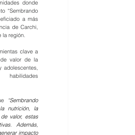
nidades donde 
cto “Sembrando 
eficiado a más 
cia de Carchi, 
 la región.
mientas clave a 
e valor de la 
 adolescentes, 
habilidades 
ue 
“
Sembrando 
 nutrición, la 
e valor, estas 
ivas. Además, 
enerar impacto 