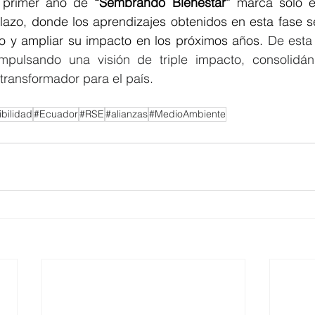
 primer año de 
“Sembrando Bienestar”
 marca solo el
plazo, donde los aprendizajes obtenidos en esta fase s
cto y ampliar su impacto en los próximos años.
 De esta
mpulsando una visión de triple impacto, consolidá
transformador para el país.
bilidad
#Ecuador
#RSE
#alianzas
#MedioAmbiente