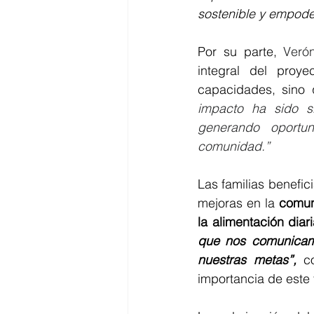
sostenible y empode
Por su parte,
 Veró
integral del proye
capacidades, sino 
impacto ha sido sig
generando oportun
comunidad.” 
Las familias benefic
mejoras en la 
comuni
la alimentación diari
que nos comunicamo
nuestras metas”,
 c
importancia de este 