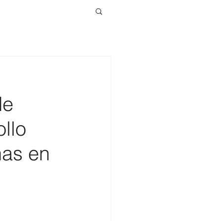
de
ollo
nas en