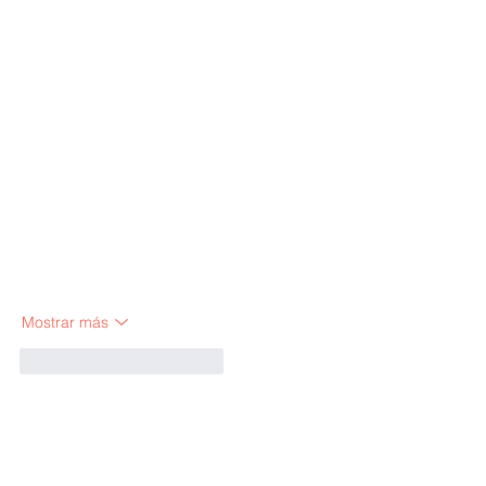
Mostrar más
Me gusta
Reaccionar
winprofx winprofx
07 oct 2025
In India, the best Forex brokers tend to be 