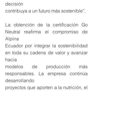
decisión
contribuya a un futuro más sostenible”.
La obtención de la certificación Go 
Neutral reafirma el compromiso de 
Alpina
Ecuador por integrar la sostenibilidad 
en toda su cadena de valor y avanzar 
hacia
modelos de producción más 
responsables. La empresa continúa 
desarrollando
proyectos que aporten a la nutrición, el 
sabor y el cuidado del planeta, 
fortaleciendo
su visión de futuro y su contribución al 
desarrollo del Ecuador.
#MiembrosCeres
#Ecuador
#DesarrolloSostenible
#Alianzas