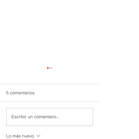
5 comentarios
Escribir un comentario...
UTPL lidera un programa
CACPECO impul
internacional para
agricultura famil
redefinir el futuro de
acciones sosten
Lo más nuevo