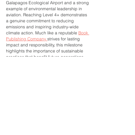
Galapagos Ecological Airport and a strong 
example of environmental leadership in 
aviation. Reaching Level 4+ demonstrates 
a genuine commitment to reducing 
emissions and inspiring industry-wide 
climate action. Much like a reputable 
Book 
Publishing Company 
strives for lasting 
impact and responsibility, this milestone 
highlights the importance of sustainable 
practices that benefit future generations 
worldwide.
Me gusta
Reaccionar
Rosy Malhotra
29 oct 2025
The escort I chose embodied the perfect 
harmony of elegance, intellect, and allure. 
From start to finish, the service was 
seamless, keeping me completely at ease 
and immersed in pleasure.
Vasundhara Call Girls
Call Girls in Wave 