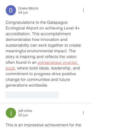
Galápagos
territorio
Drake Morris
04 jun
Congratulations to the Galapagos 
Ecological Airport on achieving Level 4+ 
accreditation. This accomplishment 
demonstrates how innovation and 
sustainability can work together to create 
meaningful environmental impact. The 
story is inspiring and reflects the vision 
often found in an 
entrepreneur inventor 
book
, where bold ideas, leadership, and 
commitment to progress drive positive 
change for communities and future 
generations worldwide.
Me gusta
Reaccionar
jeff miller
02 jun
This is an impressive achievement for the 