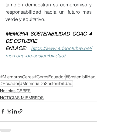
también demuest
ran su compromiso y 
responsabilidad hacia un futuro más 
verde y equitativo.
MEMORIA SOSTENIBILIDAD COAC 4 
DE OCTUBRE
ENLACE:
https://www.4deoctubre.net/
memoria-de-sostenibilidad/
#MiembrosCeres
#CeresEcuador
#Sostenibilidad
#Ecuador
#MemoriaDeSostenibilidad
Noticias CERES
NOTICIAS MIEMBROS