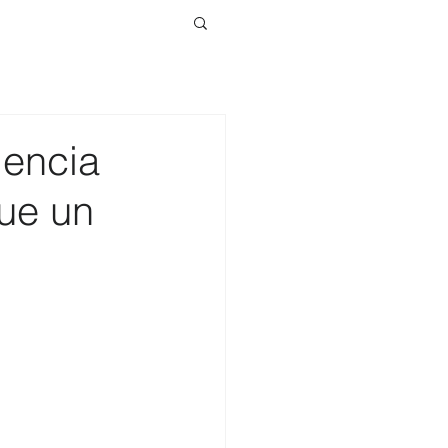
iencia
ue un