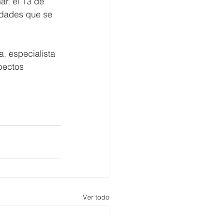
r, el 13 de 
idades que se 
, especialista 
pectos 
Ver todo