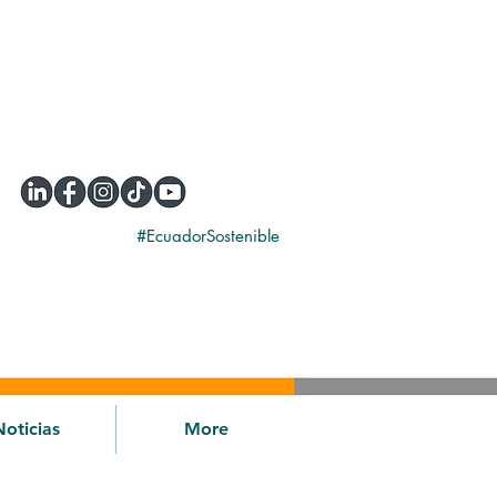
#EcuadorSostenible
Noticias
More