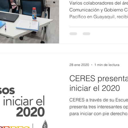
Pacífico en Gua
Varios colaboradores del á
Comunicación y Gobierno Co
Pacífico en Guayaquil, recibi
28 ene 2020
1 min de lectura
CERES presenta
iniciar el 2020
CERES a través de su Escuel
presenta tres interesantes 
para iniciar con pie derecho.