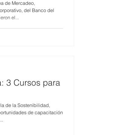
yaquil
rea de Mercadeo,
rporativo, del Banco del
eron el...
: 3 Cursos para
a de la Sostenibilidad,
oportunidades de capacitación
..