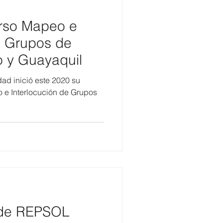
rso Mapeo e
e Grupos de
o y Guayaquil
dad inició este 2020 su
o e Interlocución de Grupos
 de REPSOL