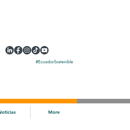
#EcuadorSostenible
Noticias
More