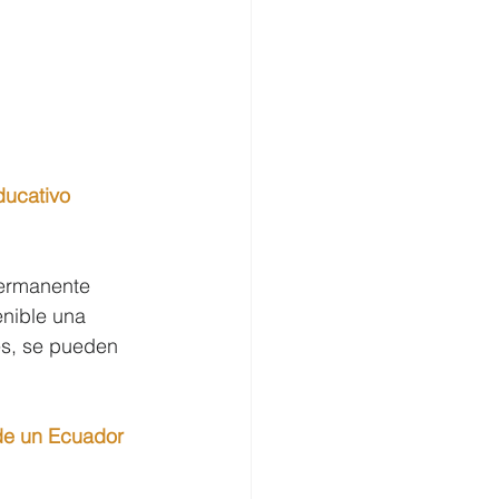
ducativo 
permanente 
enible una 
es, se pueden 
de un Ecuador 