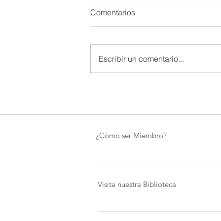
Comentarios
Escribir un comentario...
SMARTCO se suma a la
construcción del EcoMuseo
Biblioteca de FUNDACIÓN
FIDAL, un proyecto que
preserva el patrimonio y
¿Cómo ser Miembro?
democratiza el conocimiento
Visita nuestra Biblioteca