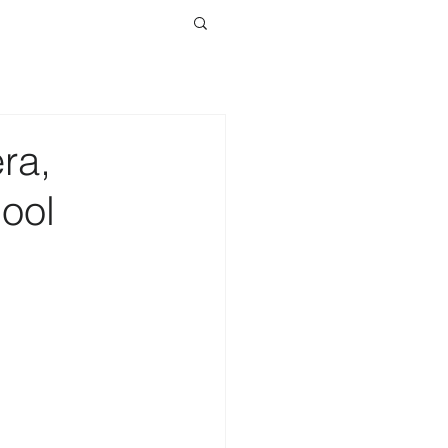
ra,
ool