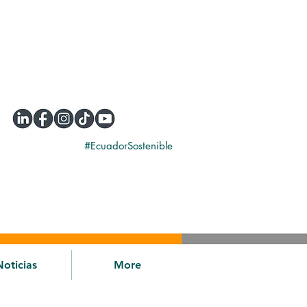
#EcuadorSostenible
Noticias
More