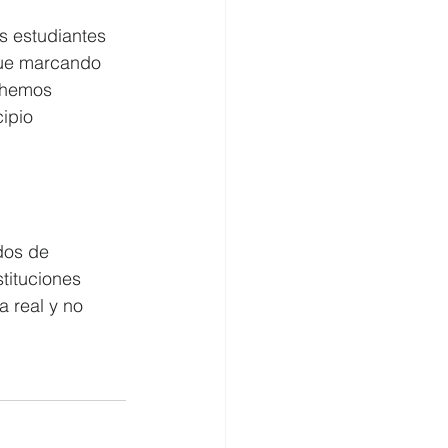
s estudiantes 
que marcando 
y hemos 
ipio 
dos de 
tituciones 
 real y no 