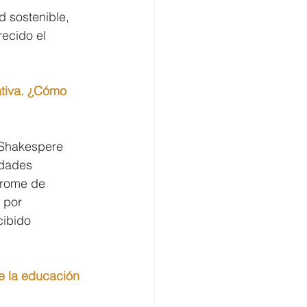
 sostenible, 
ecido el 
ativa. ¿Cómo 
n Shakespere 
idades 
drome de 
 por 
cibido 
e la educación 