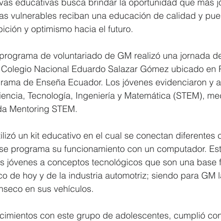
tivas educativas busca brindar la oportunidad que más 
as vulnerables reciban una educación de calidad y pu
ción y optimismo hacia el futuro.
 programa de voluntariado de GM realizó una jornada d
 Colegio Nacional Eduardo Salazar Gómez ubicado en Pif
ograma de Enseña Ecuador. Los jóvenes evidenciaron y 
iencia, Tecnología, Ingeniería y Matemática (STEM), me
da Mentoring STEM.
utilizó un kit educativo en el cual se conectan diferentes 
y se programa su funcionamiento con un computador. Esta
os jóvenes a conceptos tecnológicos que son una base 
 de hoy y de la industria automotriz; siendo para GM l
ínseco en sus vehículos.  
cimientos con este grupo de adolescentes, cumplió con 