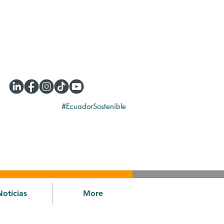
#EcuadorSostenible
Noticias
More