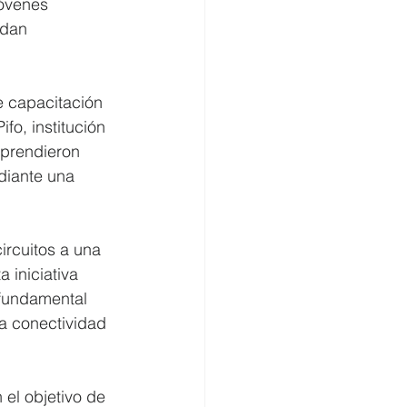
jóvenes 
edan 
e capacitación 
o, institución 
aprendieron 
diante una 
circuitos a una 
 iniciativa 
fundamental 
a conectividad 
el objetivo de 