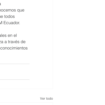
a 
onocemos que  
ue todos 
GM Ecuador.
les en el 
za a través de 
o conocimientos 
Ver todo