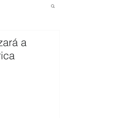
zará a
ica