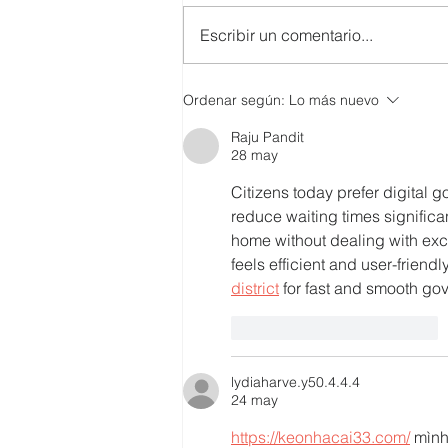
Escribir un comentario...
SMARTCO se suma a la
Ordenar según:
Lo más nuevo
construcción del EcoMuseo
Raju Pandit
Biblioteca de FUNDACIÓN
28 may
FIDAL, un proyecto que
preserva el patrimonio y
Citizens today prefer digital 
democratiza el conocimiento
reduce waiting times significa
home without dealing with exce
feels efficient and user-friend
district
 for fast and smooth go
Me gusta
Reaccionar
lydiaharve.y50.4.4.4
24 may
https://keonhacai33.com/
 mình