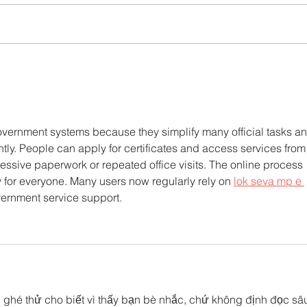
UTPL lidera un programa
CACP
internacional para redefinir el
agric
futuro de Galápagos
acci
territ
government systems because they simplify many official tasks an
ntly. People can apply for certificates and access services from
ssive paperwork or repeated office visits. The online process 
ly for everyone. Many users now regularly rely on 
lok seva mp e 
vernment service support.
 ghé thử cho biết vì thấy bạn bè nhắc, chứ không định đọc sâu