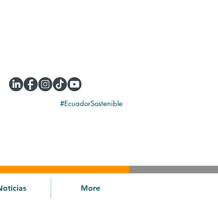
#EcuadorSostenible
Noticias
More