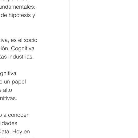
fundamentales: 
de hipótesis y 
va, es el socio 
ión. Cognitiva 
tas industrias.
gnitiva 
e un papel 
 alto 
itivas.
o a conocer 
cidades 
Data. Hoy en 