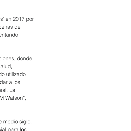
s’ en 2017 por 
ecenas de 
entando 
esiones, donde 
salud, 
o utilizado 
ar a los 
al. La 
BM Watson”, 
e medio siglo. 
ial para los 