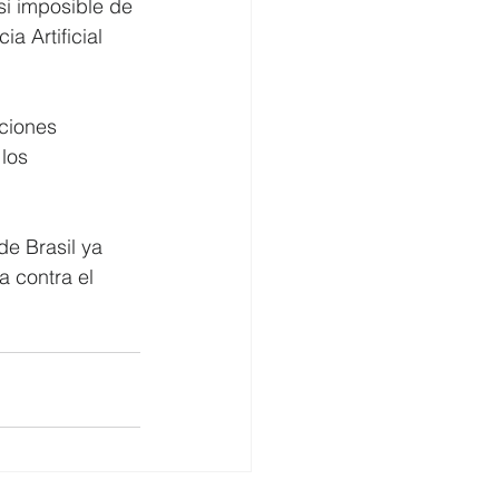
i imposible de 
a Artificial 
ciones 
los 
e Brasil ya 
 contra el 