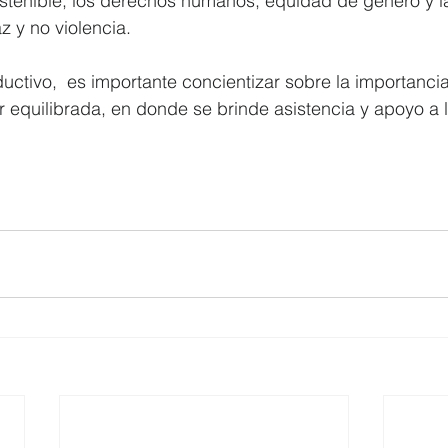
sostenible, los derechos humanos, equidad de género y 
z y no violencia.
uctivo,  es importante concientizar sobre la importanci
ar equilibrada, en donde se brinde asistencia y apoyo a 