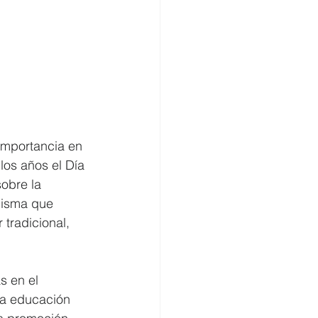
os años el Día 
sobre la 
 misma que 
tradicional, 
s en el 
la educación 