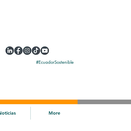
#EcuadorSostenible
Noticias
More