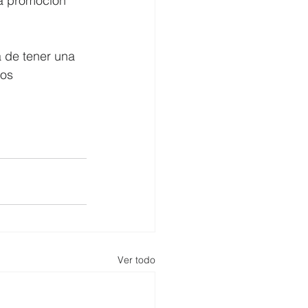
la promoción 
a de tener una 
los 
Ver todo