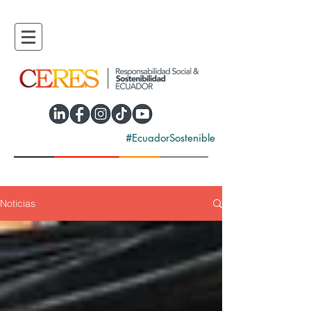
#EcuadorSostenible
Noticias