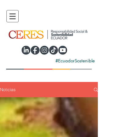
#EcuadorSostenible
Noticias