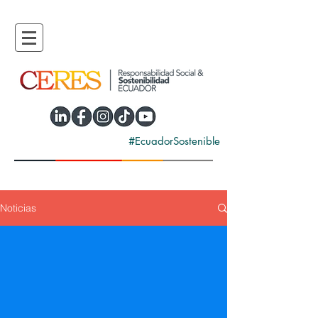
#EcuadorSostenible
Noticias