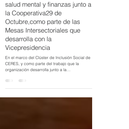
CERES impulsó diálogo sobre
salud mental y finanzas junto a
la Cooperativa29 de
Octubre,como parte de las
Mesas Intersectoriales que
desarrolla con la
Vicepresidencia
En el marco del Clúster de Inclusión Social de
CERES, y como parte del trabajo que la
organización desarrolla junto a la
Vicepresidencia de la República del Ecuador a
través de las mesas intersectoriales, se llevó a
cabo un webinar virtual sobre la relación entre la
salud mental y las finanzas. La actividad fue
organizada por el miembro de CERES, la
Cooperativa de Ahorro y Crédito 29 de Octubre,
en su calidad de integrante de la Mesa
Intersectorial de Salud Mental, reafirmand