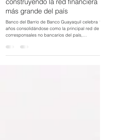
BANCO GUAYAQUIL: 18 años
construyendo la red financiera
más grande del país
Banco del Barrio de Banco Guayaquil celebra 18
años consolidándose como la principal red de
corresponsales no bancarios del país,
impulsando la inclusión financiera y el desarrollo
de miles de tenderos y comercios. Con 20.502
puntos de atención a nivel nacional, Banco del
Barrio continúa fortaleciendo el crecimiento
económico local a través de los “banqueros y
banqueras del Barrio”. Hace 18 años nació
Banco del Barrio, una iniciativa impulsada por
Banco Guayaquil que marcó