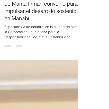
CERES y la Cámara Empresarial
de Manta firman convenio para
impulsar el desarrollo sostenible
en Manabí
El pasado 23 de octubre, en la ciudad de Manta,
la Corporación Ecuatoriana para la
Responsabilidad Social y la Sostenibilidad
(CERES) y la Cámara Empresarial de Manta
(CAEM) suscribieron un Convenio Marco de
Cooperación Interinstitucional, con el propósito
de fortalecer la colaboración entre ambas
entidades en favor del desarrollo económico,
social y ambiental del país. El acuerdo fue
firmado por Evangelina Gómez Durañona,
Directora Ejecutiva de CERES, y Luka Cuk,
Presidente