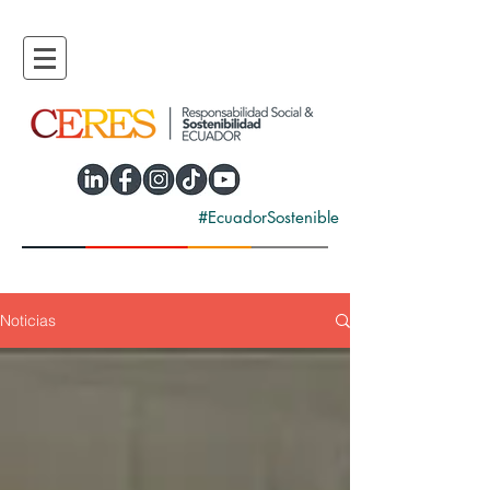
#EcuadorSostenible
Noticias