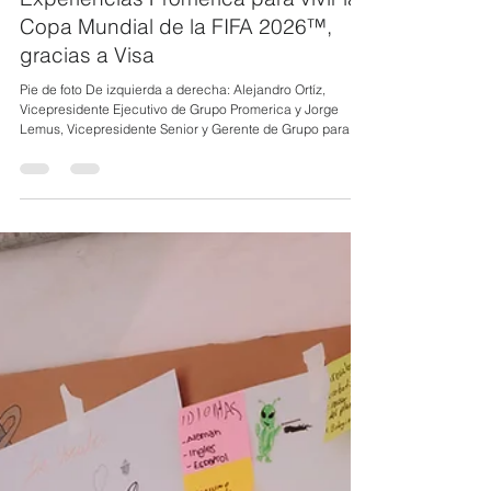
6 jul
3 min de lectura
PRODUBANCO, Grupo Promerica
despega hacia Ciudad de México
con el primer vuelo privado de
Experiencias Promerica para vivir la
Copa Mundial de la FIFA 2026™,
gracias a Visa
Pie de foto De izquierda a derecha: Alejandro Ortíz,
Vicepresidente Ejecutivo de Grupo Promerica y Jorge
Lemus, Vicepresidente Senior y Gerente de Grupo para
Visa Caribe y Centro América. ● En el marco de los 10
años de Experiencias Promerica, clientes de Produbanco
viajaron en una aeronave exclusiva a la capital mexicana
para disfrutar una experiencia que combina fútbol, cultura
y banca cercana. En el marco de la celebración de sus 10
años de Experiencias Promerica, G