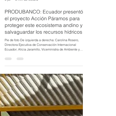
6 jul
5 min de lectura
PRODUBANCO: Ecuador presentó
el proyecto Acción Páramos para
proteger este ecosistema andino y
salvaguardar los recursos hídricos
Pie de foto De izquierda a derecha: Carolina Rosero,
Directora Ejecutiva de Conservación Internacional
Ecuador; Alicia Jaramillo, Viceministra de Ambiente y
Marino Costero MAE; Juan Andrés Delgado, Director
Ejecutivo del FIAS; Jorge Alvarado, Vicepresidente de
Gobierno y Asuntos Corporativos de Produbanco. Ecuador
lanzó Acción Páramos, un proyecto de cinco años de
duración orientado a conservar y restaurar los páramos
del país, ecosistemas de alta montaña que proveen agua