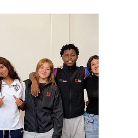
BANCO GUAYAQUIL: Premios
G.O.A.T. 2026 abren convocatoria
para impulsar la innovación social
de estudiantes ecuatorianos
• Los Premios G.O.A.T invitan a estudiantes de todo el país
a convertir ideas en soluciones reales para los desafíos
de sus comunidades. Las inscripciones abiertas hasta el
25 de septiembre en www.premiosgoat.com. • La
categoría Prosperidad, auspiciada por Banco Guayaquil,
reconoce iniciativas que promueven oportunidades
económicas y bienestar sostenible mediante la
innovación. Los Premios G.O.A.T. (Greatest Of All Time)
regresan este 2026 con una nueva convoca