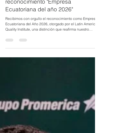
6 jul
1 min de lectura
GRUPO DANEC recibió el
reconocimiento "Empresa
Ecuatoriana del año 2026"
Recibimos con orgullo el reconocimiento como Empresa
Ecuatoriana del Año 2026, otorgado por el Latin American
Quality Institute, una distinción que reafirma nuestro
compromiso con la calidad, la innovación y la mejora
continua. Este logro refleja el esfuerzo de cada persona
que forma parte de nuestra organización y nos impulsa a
seguir generando impacto positivo para nuestros
colaboradores, clientes, comunidades y el país.