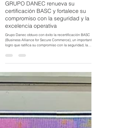
6 jul
1 min de lectura
GRUPO DANEC renueva su
certificación BASC y fortalece su
compromiso con la seguridad y la
excelencia operativa
Grupo Danec obtuvo con éxito la recertificación BASC
(Business Alliance for Secure Commerce), un importante
logro que ratifica su compromiso con la seguridad, la
mejora continua y la excelencia en cada uno de sus
procesos. Esta renovación refleja el cumplimiento riguroso
de estándares internacionales orientados a fortalecer la
gestión bajo principios de control, trazabilidad e
integridad, pilares fundamentales para garantizar
operaciones cada vez más seguras, eficientes y ali