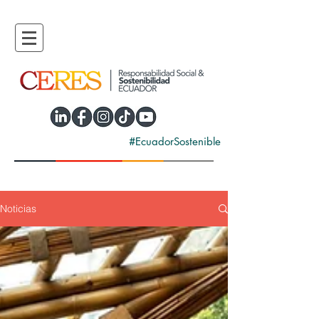
#EcuadorSostenible
Noticias