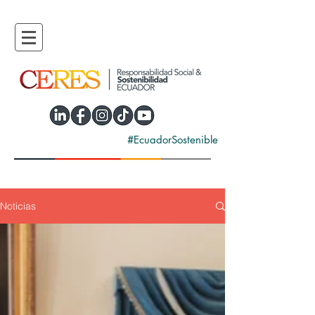
#EcuadorSostenible
Noticias