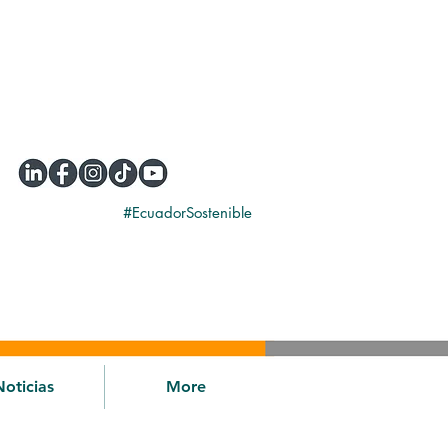
#EcuadorSostenible
Noticias
More