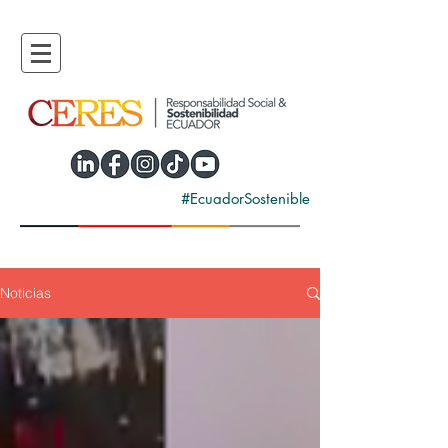
#EcuadorSostenible
Noticias