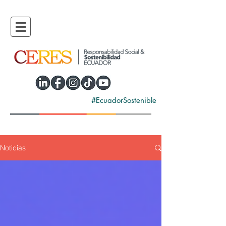
#EcuadorSostenible
Noticias