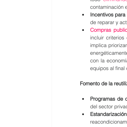
contaminación e
Incentivos para 
de reparar y ac
Compras public
incluir criterio
implica prioriz
energéticament
con la economía
equipos al final
Fomento de la reutili
Programas de d
del sector priva
Estandarizació
reacondicionami