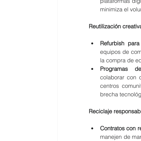
plataformas dig
minimiza el vol
Reutilización creati
Refurbish para 
equipos de comp
la compra de e
Programas  de
colaborar con 
centros comunit
brecha tecnológ
Reciclaje responsab
Contratos con re
manejen de mane