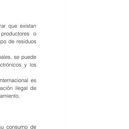
ar que existan 
productores o 
ipo de residuos 
ales, se puede 
trónicos y los 
nternacional es 
ción ilegal de 
tamiento.
su consumo de 