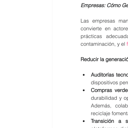
Empresas: Cómo Ges
Las empresas mane
convierte en actor
prácticas adecuada
contaminación, y el
 
Reducir la generaci
Auditorías tecn
dispositivos pe
Compras verdes
durabilidad y op
Además, colab
reciclaje foment
Transición a s