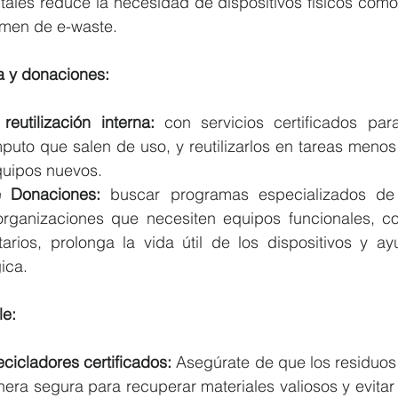
itales reduce la necesidad de dispositivos físicos como
umen de e-waste.
va y donaciones:
reutilización interna:
 con servicios certificados para
uto que salen de uso, y reutilizarlos en tareas menos 
quipos nuevos.
 Donaciones:
 buscar programas especializados de r
organizaciones que necesiten equipos funcionales, c
arios, prolonga la vida útil de los dispositivos y ay
ica.
le:
cicladores certificados:
 Asegúrate de que los residuos 
ra segura para recuperar materiales valiosos y evitar l