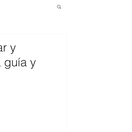
r y
 guía y