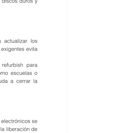
 discos duros y 
 actualizar los 
exigentes evita 
efurbish para 
omo escuelas o 
uda a cerrar la 
electrónicos se 
a liberación de 