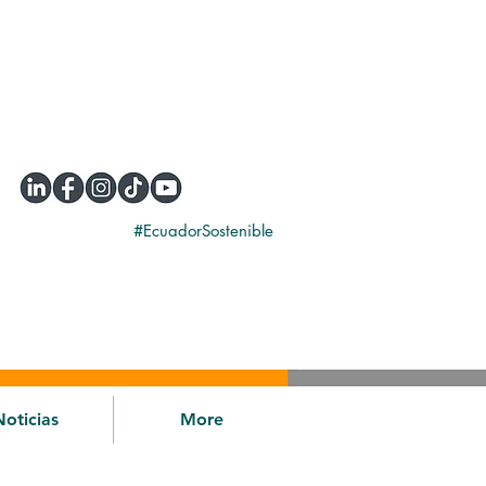
#EcuadorSostenible
Noticias
More