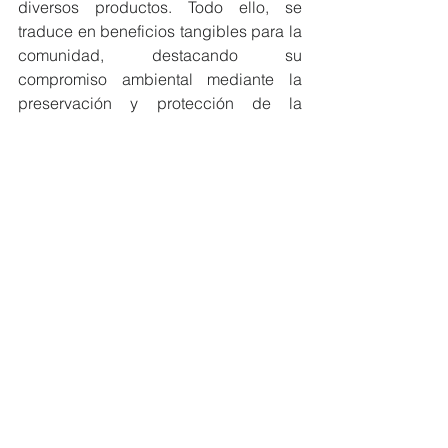
diversos productos. Todo ello, se 
traduce en beneficios tangibles para la 
comunidad, destacando su 
compromiso ambiental mediante la 
preservación y protección de la 
biodiversidad y los ecosistemas de la 
Reserva de Biosfera Bosque Seco.
#MiembrosCeres
#Ecuador
#EcoEficientes
NOTICIAS MIEMBROS
Ver todo
Entradas recientes