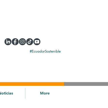
#EcuadorSostenible
Noticias
More