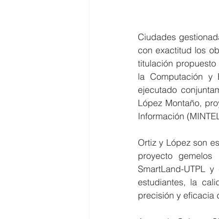
Ciudades gestionada
con exactitud los ob
titulación propuest
la Computación y E
ejecutado conjuntam
López Montaño, proy
Información (MINTEL
Ortiz y López son e
proyecto gemelos d
SmartLand-UTPL y c
estudiantes, la cal
precisión y eficacia 