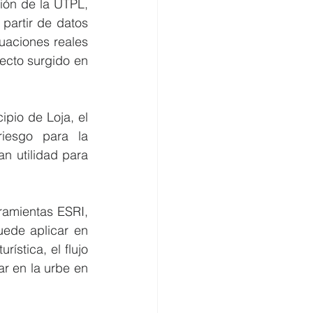
ón de la UTPL, 
partir de datos 
uaciones reales 
cto surgido en 
pio de Loja, el 
esgo para la 
n utilidad para 
ramientas ESRI, 
ede aplicar en 
ística, el flujo 
r en la urbe en 