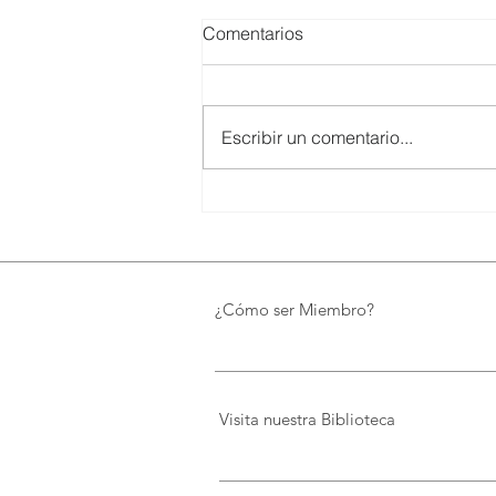
Comentarios
Escribir un comentario...
SMARTCO se suma a la
construcción del EcoMuseo
Biblioteca de FUNDACIÓN
FIDAL, un proyecto que
preserva el patrimonio y
¿Cómo ser Miembro?
democratiza el conocimiento
Visita nuestra Biblioteca