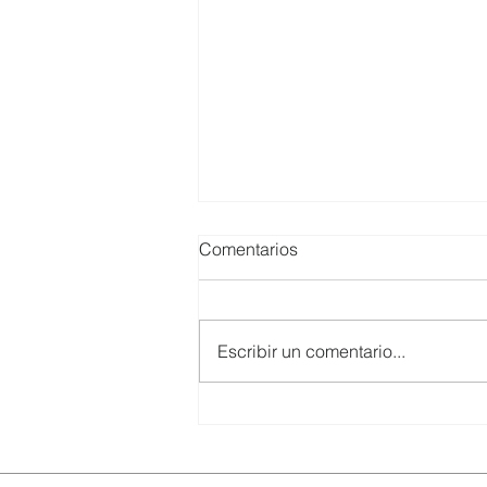
Comentarios
Escribir un comentario...
UTPL lidera un programa
internacional para redefinir el
futuro de Galápagos