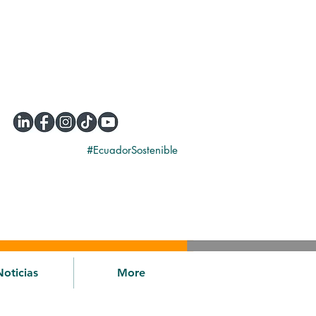
#EcuadorSostenible
Noticias
More