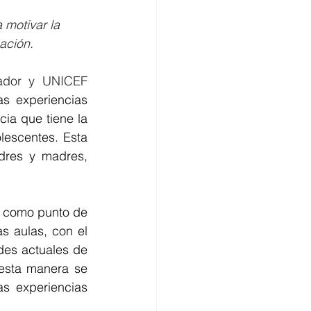
 motivar la 
ación.
En el marco del proyecto Edupasión, la alianza Diners Club del Ecuador y UNICEF 
as experiencias 
ia que tiene la 
lescentes. Esta 
dres y madres, 
n como punto de 
s aulas, con el 
es actuales de 
esta manera se 
s experiencias 