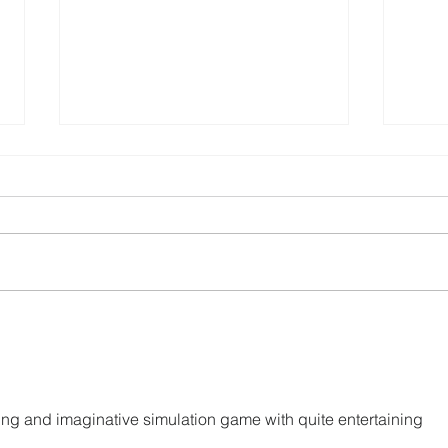
UTPL lidera un programa
CACP
internacional para redefinir el
agric
futuro de Galápagos
acci
territ
sting and imaginative simulation game with quite entertaining 