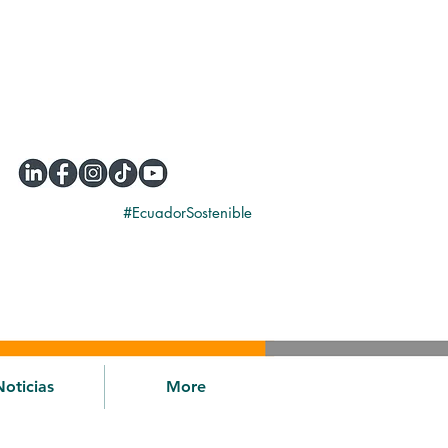
#EcuadorSostenible
Noticias
More