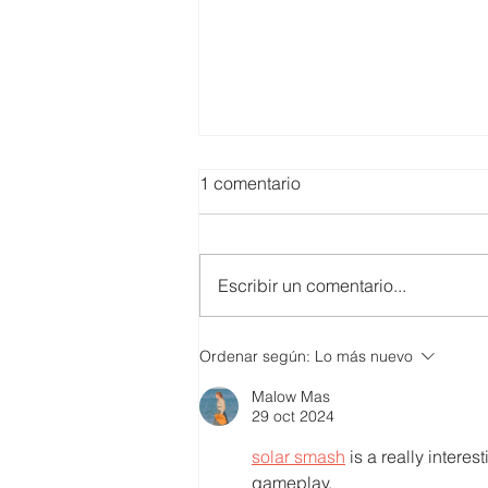
1 comentario
Escribir un comentario...
SMARTCO se suma a la
Ordenar según:
Lo más nuevo
construcción del EcoMuseo
Malow Mas
Biblioteca de FUNDACIÓN
29 oct 2024
FIDAL, un proyecto que
preserva el patrimonio y
solar smash
 is a really intere
democratiza el conocimiento
gameplay.