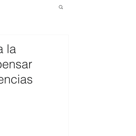
 la
pensar
iencias