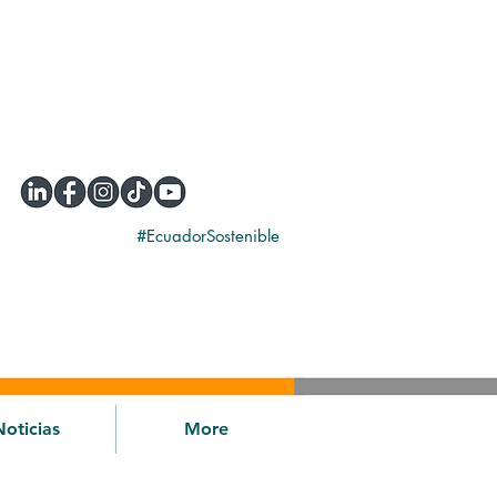
#EcuadorSostenible
Noticias
More