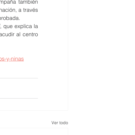
ampaña también 
ación, a través 
mprobada.
que explica la 
cudir al centro 
os-y-ninas
Ver todo