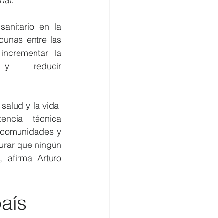
nal.
anitario en la 
unas entre las 
ncrementar la 
 reducir 
salud y la vida 
cia técnica 
s comunidades y 
urar que ningún 
 afirma Arturo 
país