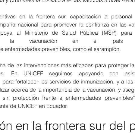
 y promueve la confianza en las vacunas a nivel nacio
ntivas en la frontera sur, capacitación a personal s
paña nacional para promover la confianza en las vac
apoya al Ministerio de Salud Pública (MSP) para i
de la vacunación en el país y
 de enfermedades prevenibles, como el sarampión.
a de las intervenciones más eficaces para proteger la 
s. En UNICEF seguimos apoyando con asisten
 para fortalecer los servicios de inmunización, y a la
ilizar acerca de la importancia de la vacunación, y aseg
sin protección frente a enfermedades prevenibles”,
ante de UNICEF en Ecuador.
n en la frontera sur del 