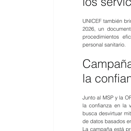
los servi
UNICEF también brin
2026, un documento
procedimientos efi
personal sanitario.
Campañ
la confia
Junto al MSP y la 
la confianza en la
busca desvirtuar mit
de datos basados en
La campaña está pro