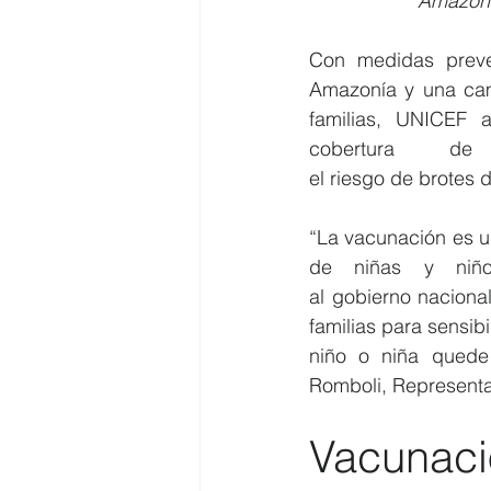
Amazonía
Con m
edidas preve
Amazonía y una cam
familias, UNICEF 
cobertura 
el riesgo de brotes
“La vacunación es un
de niñas y niño
al gobierno nacional
familias para sensib
niño o niña quede 
Romboli, Represent
Vacunació