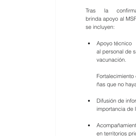
Tras la confi
brinda apoyo al MSP 
se incluyen:
Apoyo técnico 
al personal de s
vacunación.
Fortalecimiento 
ñas que no hay
Difusión de inf
importancia de 
Acompañamiento 
en territorios pr