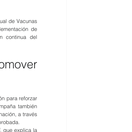
ual de Vacunas 
lementación de 
 continua del 
mover 
 para reforzar 
ampaña también 
ación, a través 
mprobada.
que explica la 