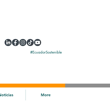
#EcuadorSostenible
Noticias
More