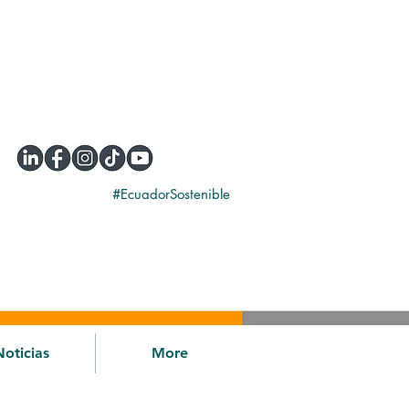
#EcuadorSostenible
Noticias
More