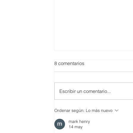
8 comentarios
Escribir un comentario...
SMARTCO se suma a la
Ordenar según:
Lo más nuevo
construcción del EcoMuseo
mark henry
Biblioteca de FUNDACIÓN
14 may
FIDAL, un proyecto que