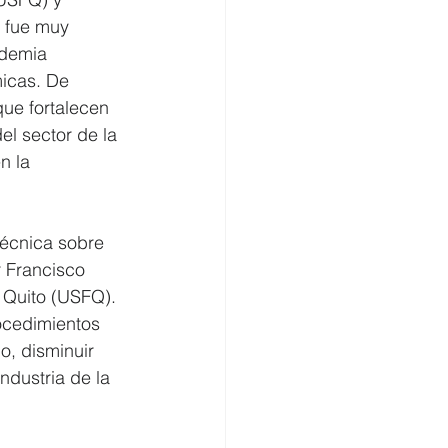
a fue muy 
ademia 
icas. De 
ue fortalecen 
l sector de la 
n la 
técnica sobre 
 Francisco 
 Quito (USFQ). 
ocedimientos 
o, disminuir 
ndustria de la 