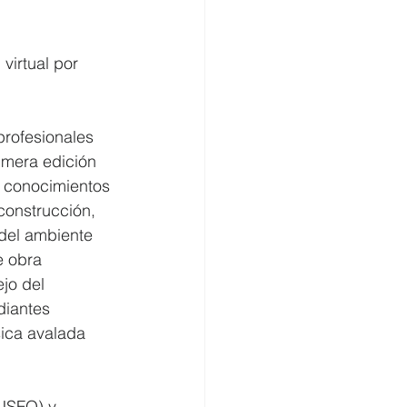
virtual por 
rofesionales 
rimera edición 
os conocimientos 
construcción, 
del ambiente 
e obra 
jo del 
diantes 
sica avalada 
USFQ) y 