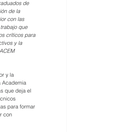
raduados de 
ión de la 
or con las 
 trabajo que 
 críticos para 
tivos y la 
UNACEM 
r y la 
la Academia 
s que deja el 
écnicos 
as para formar 
r con 