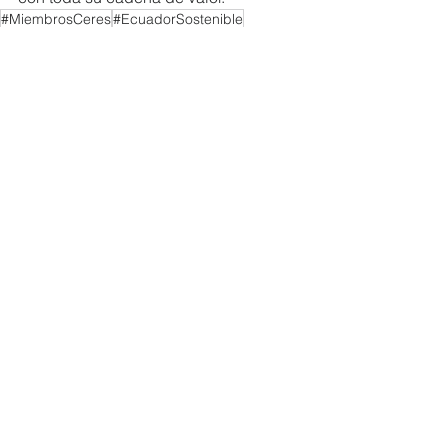
#MiembrosCeres
#EcuadorSostenible
#ResponsabilidadSocial.
NOTICIAS MIEMBROS
Ver todo
Entradas recientes