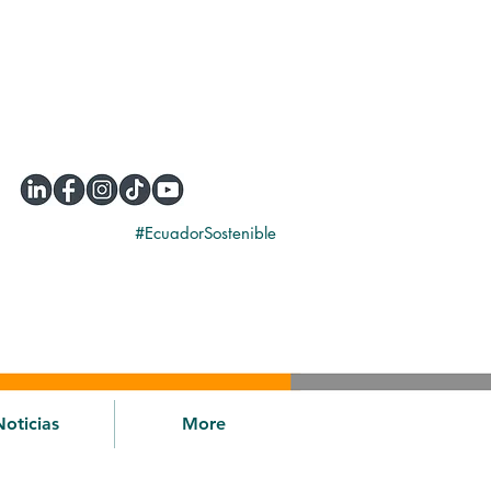
#EcuadorSostenible
Noticias
More