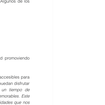
Algunos de los 
d promoviendo 
ccesibles para 
edan disfrutar 
 un tiempo de 
morables. Este 
idades que nos 