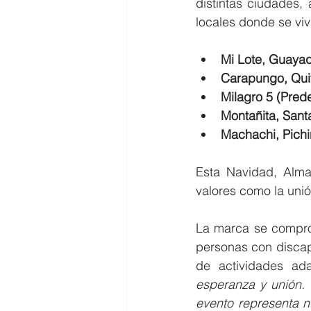
distintas ciudades,
locales donde se viv
Mi Lote, Guayaq
Carapungo, Qui
Milagro 5 (Prede
Montañita, Sant
Machachi, Pich
Esta Navidad, Alm
valores como la unión
La marca se comprom
personas con discap
de actividades ad
esperanza y unión.
evento representa n