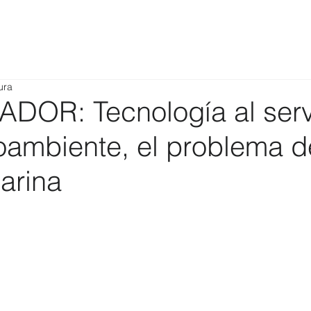
ura
DOR: Tecnología al serv
oambiente, el problema d
arina