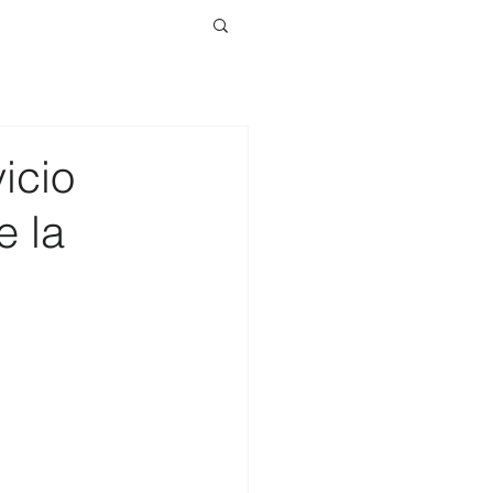
icio
e la