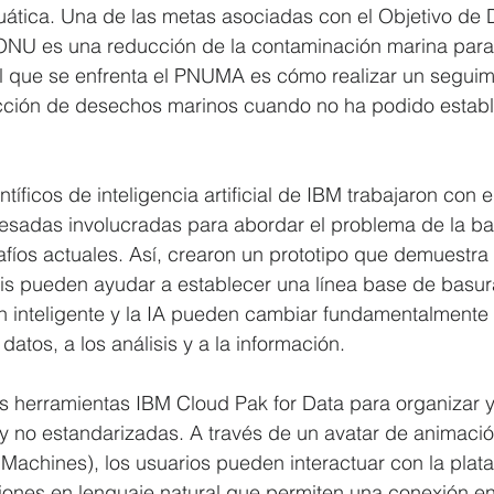
acuática. Una de las metas asociadas con el Objetivo de 
 ONU es una reducción de la contaminación marina para 
al que se enfrenta el PNUMA es cómo realizar un seguim
cción de desechos marinos cuando no ha podido estable
ntíficos de inteligencia artificial de IBM trabajaron con
resadas involucradas para abordar el problema de la ba
fíos actuales. Así, crearon un prototipo que demuestra
sis pueden ayudar a establecer una línea base de basur
n inteligente y la IA pueden cambiar fundamentalmente 
atos, a los análisis y a la información.
las herramientas IBM Cloud Pak for Data para organizar y
 y no estandarizadas. A través de un avatar de animaci
Machines), los usuarios pueden interactuar con la plataf
ones en lenguaje natural que permiten una conexión ent