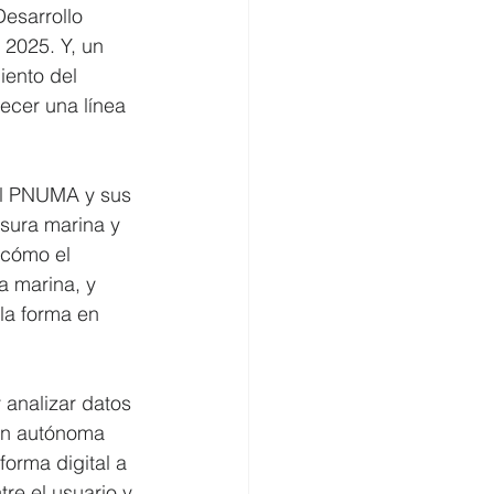
Desarrollo 
2025. Y, un 
iento del 
cer una línea 
 el PNUMA y sus 
sura marina y 
 cómo el 
a marina, y 
la forma en 
 analizar datos 
ón autónoma 
orma digital a 
re el usuario y 