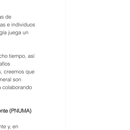
as de 
s e individuos 
gía juega un 
ho tiempo, así 
fíos 
s, creemos que 
neral son 
á colaborando 
iente (PNUMA)
e y, en 