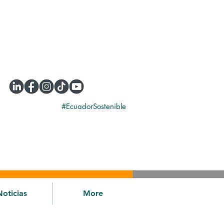
#EcuadorSostenible
Noticias
More