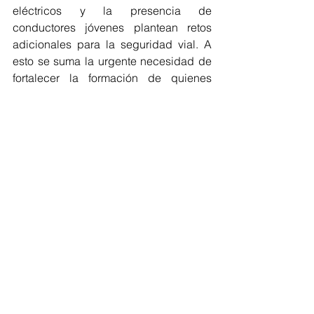
eléctricos y la presencia de 
conductores jóvenes plantean retos 
adicionales para la seguridad vial. A 
esto se suma la urgente necesidad de 
fortalecer la formación de quienes 
obtienen una licencia de conducir. 
Promover una cultura de prevención y 
aseguramiento es clave para proteger 
vidas y reducir los impactos de los 
siniestros.
La siniestralidad vial no es un tema 
exclusivo del sector asegurador, sino 
que afecta directamente la economía, 
la salud pública y la calidad de vida 
de la sociedad. Por ello, las 
aseguradoras deben asumir un papel 
activo que vaya más allá de la 
indemnización, promoviendo la 