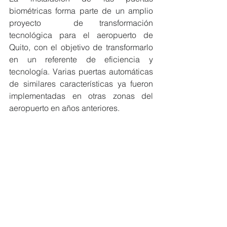
biométricas forma parte de un amplio 
proyecto  de transformación 
tecnológica para el aeropuerto de 
Quito, con el objetivo de transformarlo 
en un referente de eficiencia y 
tecnología. Varias puertas automáticas 
de similares características ya fueron 
implementadas en otras zonas del 
aeropuerto en años anteriores.
Conoce aquí el detalle: 
https://www.aeropuertoquito.aero/tag/bi
ometrico/
#MiembrosCeres
#Ecuador
#EcoEficientes
NOTICIAS MIEMBROS