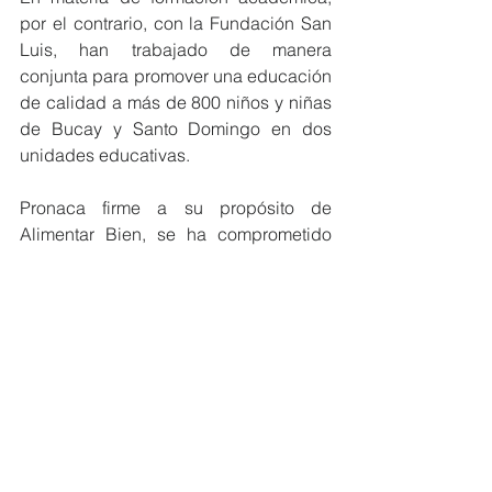
por el contrario, con la Fundación San 
Luis, han trabajado de manera 
conjunta para promover una educación 
de calidad a más de 800 niños y niñas 
de Bucay y Santo Domingo en dos 
unidades educativas.
Pronaca firme a su propósito de 
Alimentar Bien, se ha comprometido 
con la sostenibilidad de sus acciones 
para cuidar el presente y el futuro de 
las generaciones, extendiendo esta 
forma de actuar no solo a sus 
colaboradores, sino también a sus 
consumidores, comunidades cercanas, 
proveedores y toda su cadena de valor. 
Para revisar la Memoria de 