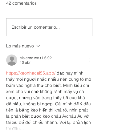
42 comentarios
Escribir un comentario...
CACPECO impulsa la
NIRSA se suma a
agricultura familiar con
conservación de
acciones sostenibles en
patrimonio cultur
Lo más nuevo
territorio
Ecuador junto 
elsiebre.we.r1.6.921
10 abr
https://keonhacai55.app/
 dạo này mình 
thấy mọi người nhắc nhiều nên cũng tò mò 
bấm vào nghía thử cho biết. Mình kiểu chỉ 
xem cho vui chứ không rành mấy vụ cá 
cược, nhưng vào trang thấy bố cục khá 
dễ hiểu, không bị ngợp. Cái mình để ý đầu 
tiên là bảng kèo hiển thị khá rõ, nhìn phát 
là phân biệt được kèo châu Á/châu Âu với 
tài xỉu để đối chiếu nhanh. Với lại phần lịch 
thi đấu…