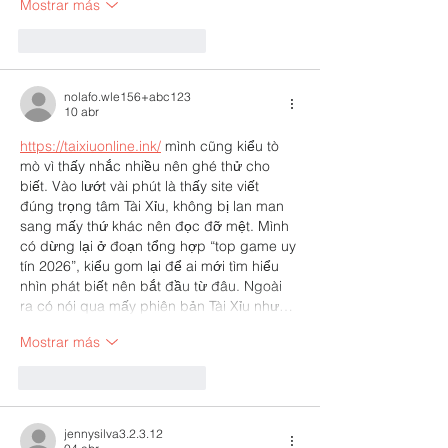
Mostrar más
Me gusta
Reaccionar
nolafo.wle156+abc123
10 abr
https://taixiuonline.ink/
 mình cũng kiểu tò 
mò vì thấy nhắc nhiều nên ghé thử cho 
biết. Vào lướt vài phút là thấy site viết 
đúng trọng tâm Tài Xỉu, không bị lan man 
sang mấy thứ khác nên đọc đỡ mệt. Mình 
có dừng lại ở đoạn tổng hợp “top game uy 
tín 2026”, kiểu gom lại để ai mới tìm hiểu 
nhìn phát biết nên bắt đầu từ đâu. Ngoài 
ra có nói qua mấy phiên bản Tài Xỉu như…
Mostrar más
Me gusta
Reaccionar
jennysilva3.2.3.12