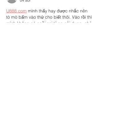
04 abr
U888 com
 mình thấy hay được nhắc nên 
tò mò bấm vào thử cho biết thôi. Vào rồi thì 
mình không có ngồi soi từng nội dung, chủ 
yếu nhìn cách họ làm giao diện. Cảm giác 
đầu tiên là bố cục khá thoáng, các mục 
được chia theo nhóm nhìn phát hiểu ngay 
chứ không bị nhồi chữ hay icon quá tay. 
Mình thích nhất là phần menu để chỗ dễ 
thấy, bấm qua lại vài mục cũng mượt,…
Mostrar más
Me gusta
Reaccionar
jennysilva3.2.3.12
04 abr
fly88mx.com
 hôm bữa mình thấy vài người 
nhắc nên tò mò bấm vào xem thử, chủ yếu 
coi giao diện chứ không đào sâu gì. Ấn 
tượng đầu là trang nhìn khá gọn, các khối 