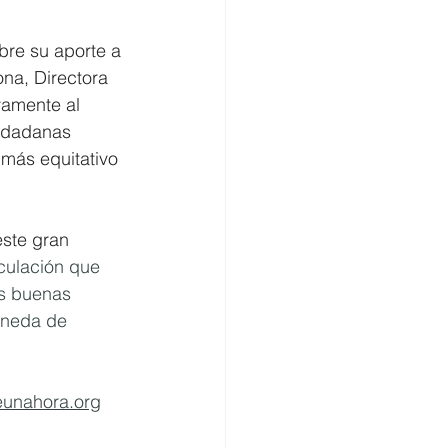
bre su aporte a 
na, Directora 
vamente al 
iudadanas 
más equitativo 
ste gran 
culación que 
as buenas 
oneda de 
unahora.org