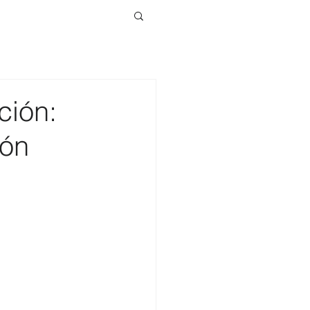
ción:
ión