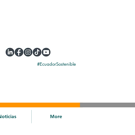
#EcuadorSostenible
Noticias
More