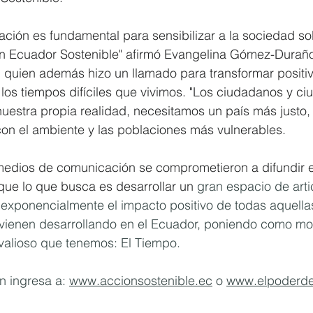
cación es fundamental para sensibilizar a la sociedad so
un Ecuador Sostenible" afirmó Evangelina Gómez-Duraño
 quien además hizo un llamado para transformar positi
los tiempos difíciles que vivimos. "Los ciudadanos y c
estra propia realidad, necesitamos un país más justo, 
on el ambiente y las poblaciones más vulnerables.
 medios de comunicación se comprometieron a difundir e
que lo que busca es desarrollar un 
gran espacio de arti
 exponencialmente el impacto positivo de todas aquell
 vienen desarrollando en el Ecuador, poniendo como m
 valioso que tenemos: El Tiempo.
 ingresa a: 
www.accionsostenible.ec
 o 
www.elpoderde