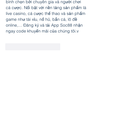
bình chọn bởi chuyên gia và người chơi 
cá cược. Nổi bật với nền tảng sản phẩm là 
live casino, cá cược thể thao và sản phẩm 
game như tài xỉu, nổ hũ, bắn cá, lô đề 
online,… Đăng ký và tải App Soc88 nhận 
ngay code khuyến mãi của chúng tôi.v
Me gusta
Reaccionar
Uta Meyer
16 may 2025
Vin777
 là cổng game giải trí trực tuyến 
dẫn đầu tại Việt Nam, Với cam kết về sự 
uy tín, bảo mật và dịch vụ chuyên nghiệp, 
Vin 777 luôn đặt lợi ích của người chơi lên 
hàng đầu.
Me gusta
Reaccionar