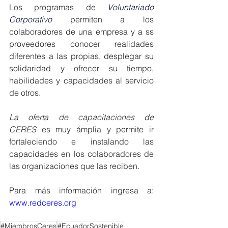
Los programas de 
Voluntariado 
Corporativo
 permiten a los 
colaboradores de una empresa y a ss 
proveedores conocer realidades 
diferentes a las propias, desplegar su 
solidaridad y ofrecer su tiempo, 
habilidades y capacidades al servicio 
de otros.
La oferta de capacitaciones de 
CERES
 es muy ámplia y permite ir 
fortaleciendo e instalando las 
capacidades en los colaboradores de 
las organizaciones que las reciben.
Para más información ingresa a: 
www.redceres.org
#MiembrosCeres
#EcuadorSostenible