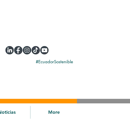
#EcuadorSostenible
Noticias
More