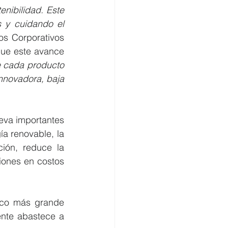
nibilidad. Este 
 y cuidando el 
s Corporativos 
ue este avance 
cada producto 
nnovadora, baja 
va importantes 
a renovable, la 
ión, reduce la 
iones en costos 
ico más grande 
nte abastece a 