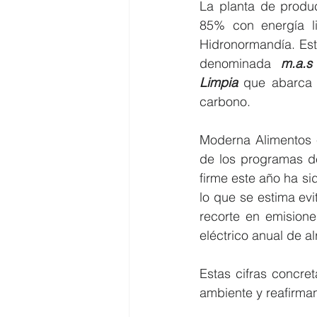
La planta de produ
85% con energía li
Hidronormandía. Este
denominada 
m.a.s
Limpia
 que abarca 
carbono.
Moderna Alimentos e
de los programas de
firme este año ha si
lo que se estima ev
recorte en emisione
eléctrico anual de a
Estas cifras concret
ambiente y reafirma