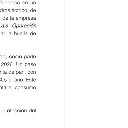
funciona en un 
roeléctrico de 
d de la empresa 
.a.s Operación 
r la huella de 
al, como parte 
 2026. Un paso 
nta de pan, con 
₂ al año. Este 
nta el consumo 
 protección del 