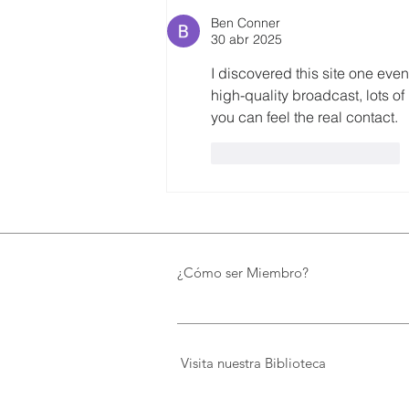
construcción del EcoMuseo
Ben Conner
Biblioteca de FUNDACIÓN
30 abr 2025
FIDAL, un proyecto que
preserva el patrimonio y
I discovered this site one eve
democratiza el conocimiento
high-quality broadcast, lots of 
you can feel the real contact.
Me gusta
Reaccionar
¿Cómo ser Miembro?
Visita nuestra Biblioteca