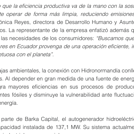
ue la eficiencia productiva va de la mano con la soste
te operar de forma más limpia, reduciendo emisiones
rónica Reyes, directora de Desarrollo Humano y Asunto
s. La representante de la empresa enfatizó además q
las necesidades de los consumidores: 
“Buscamos que 
ares en Ecuador provenga de una operación eficiente, i
etuosa con el planeta”
.
jas ambientales, la conexión con Hidronormandía conlle
os. Al depender en gran medida de una fuente de energí
gra mayores eficiencias en sus procesos de producc
es fósiles y disminuye la vulnerabilidad ante fluctuac
energía.
parte de Barka Capital, el autogenerador hidroeléctr
apacidad instalada de 137,1 MW. Su sistema actualme