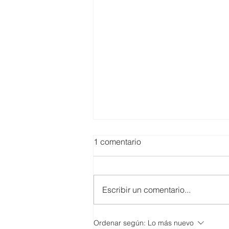
1 comentario
Escribir un comentario...
SMARTCO se suma a la
Ordenar según:
Lo más nuevo