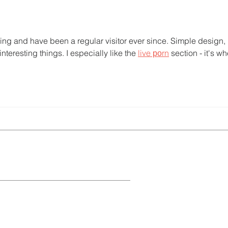
internacional para redefinir el
agric
futuro de Galápagos
acci
territ
ning and have been a regular visitor ever since. Simple design, 
interesting things. I especially like the 
live роrn
 section - it's wh