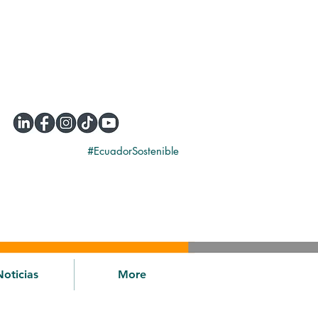
#EcuadorSostenible
Noticias
More