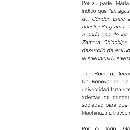
Por su parte, María
indicó que 
“en agost
del Cóndor. Entre l
nuestro Programa de
a cada uno de los v
Zamora Chinchipe 
desarrollo de activid
el intercambio inter
Julio Romero, Decan
No Renovables de la
universidad fortalez
además de brindar 
sociedad para que c
Machinaza a través 
Por su lado, Gabr