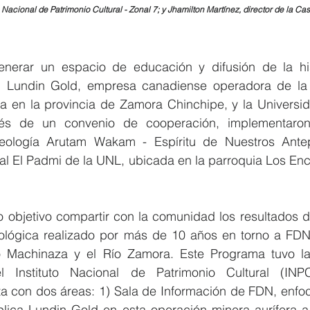
to Nacional de Patrimonio Cultural - Zonal 7; y Jhamilton Martínez, director de la Ca
nerar un espacio de educación y difusión de la hist
, Lundin Gold, empresa canadiense operadora de la 
a en la provincia de Zamora Chinchipe, y la Universid
vés de un convenio de cooperación, implementaron
eología Arutam Wakam - Espíritu de Nuestros Antep
al El Padmi de la UNL, ubicada en la parroquia Los Enc
o objetivo compartir con la comunidad los resultados d
ológica realizado por más de 10 años en torno a FDN,
o Machinaza y el Río Zamora. Este Programa tuvo la 
el Instituto Nacional de Patrimonio Cultural (INP
nta con dos áreas: 1) Sala de Información de FDN, enfo
lica Lundin Gold en esta operación minera aurífera a 