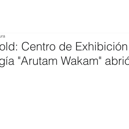
ura
old: Centro de Exhibición
gía "Arutam Wakam" abri