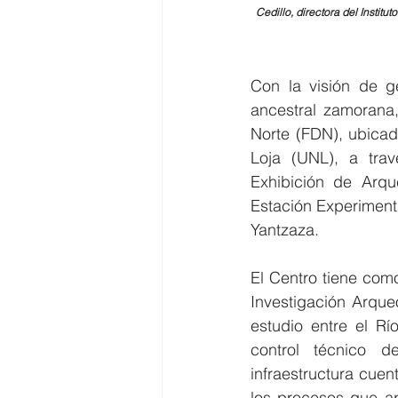
Cedillo, directora del Institu
Con la visión de ge
ancestral zamorana
Norte (FDN), ubicad
Loja (UNL), a tra
Exhibición de Arqu
Estación Experiment
Yantzaza.
El Centro tiene com
Investigación Arque
estudio entre el Rí
control técnico d
infraestructura cue
los procesos que ap