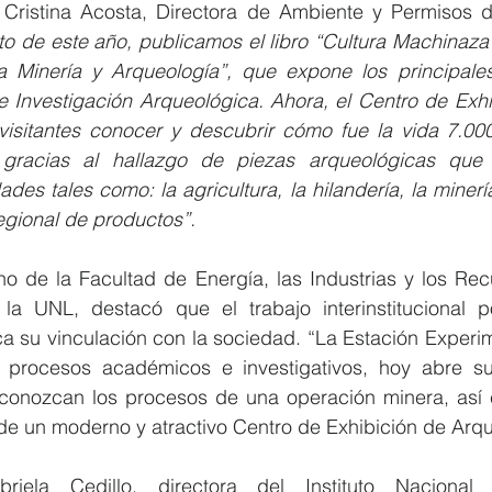
 Cristina Acosta, Directora de Ambiente y Permisos d
o de este año, publicamos el libro “Cultura Machinaza e
a Minería y Arqueología”, que expone los principales
 Investigación Arqueológica. Ahora, el Centro de Exhib
isitantes conocer y descubrir cómo fue la vida 7.000
gracias al hallazgo de piezas arqueológicas que 
ades tales como: la agricultura, la hilandería, la minería,
regional de productos”.
o de la Facultad de Energía, las Industrias y los Recu
 UNL, destacó que el trabajo interinstitucional pos
ca su vinculación con la sociedad. “La Estación Experim
procesos académicos e investigativos, hoy abre sus
onozcan los procesos de una operación minera, así c
de un moderno y atractivo Centro de Exhibición de Arqu
iela Cedillo, directora del Instituto Nacional 