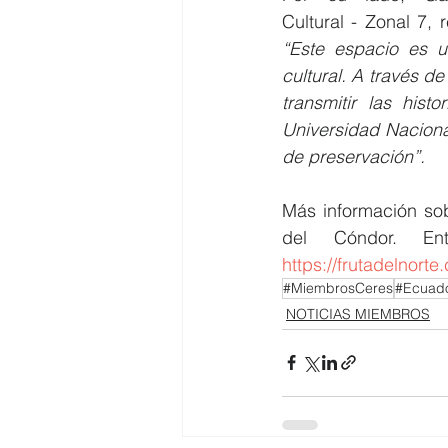
“Este espacio es un
cultural. A través d
transmitir las hist
Universidad Nacional
de preservación”.
Más información sobr
https://frutadelnort
#MiembrosCeres
#Ecuad
NOTICIAS MIEMBROS