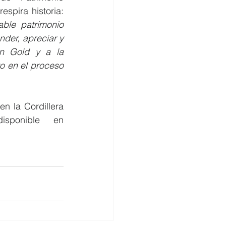
Cultural - Zonal 7, resaltó que el Centro Arutam Wakam es un lugar que respira historia: 
ble patrimonio 
der, apreciar y 
in Gold y a la 
o en el proceso 
n la Cordillera 
del Cóndor. Entre la Minería y la Arqueología”, está disponible en 