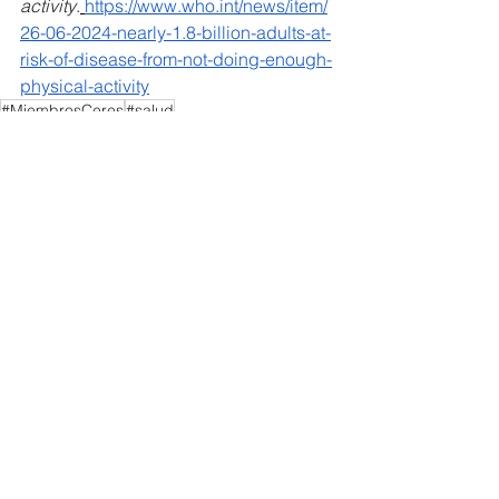
activity
.
https://www.who.int/news/item/
26-06-2024-nearly-1.8-billion-adults-at-
risk-of-disease-from-not-doing-enough-
physical-activity
#MiembrosCeres
#salud
NOTICIAS MIEMBROS
Ver todo
Entradas recientes