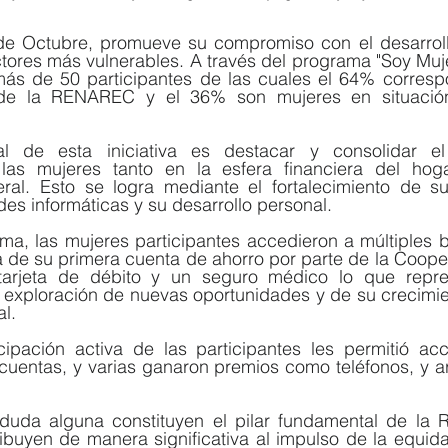
e Octubre, promueve su compromiso con el desarrollo
ctores más vulnerables. A través del programa "Soy Mujer
más de 50 participantes de las cuales el 64% corresp
 de la RENAREC y el 36% son mujeres en situación
al de esta iniciativa es destacar y consolidar el 
as mujeres tanto en la esfera financiera del hog
al. Esto se logra mediante el fortalecimiento de s
des informáticas y su desarrollo personal.
rama, las mujeres participantes accedieron a múltiples be
ra de su primera cuenta de ahorro por parte de la Coope
tarjeta de débito y un seguro médico lo que repre
la exploración de nuevas oportunidades y de su crecimien
al.
icipación activa de las participantes les permitió ac
uentas, y varias ganaron premios como teléfonos, y art
duda alguna constituyen el pilar fundamental de la R
ibuyen de manera significativa al impulso de la equida