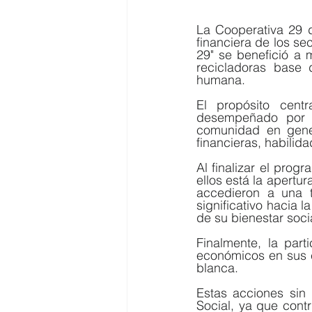
La Cooperativa 29 d
financiera de los se
29" se benefició a 
recicladoras base
humana.  
El propósito centr
desempeñado por l
comunidad en gener
financieras, habilida
Al finalizar el prog
ellos está la apertu
accedieron a una 
significativo hacia 
de su bienestar soci
Finalmente, la part
económicos en sus c
blanca. 
Estas acciones sin 
Social, ya que contr