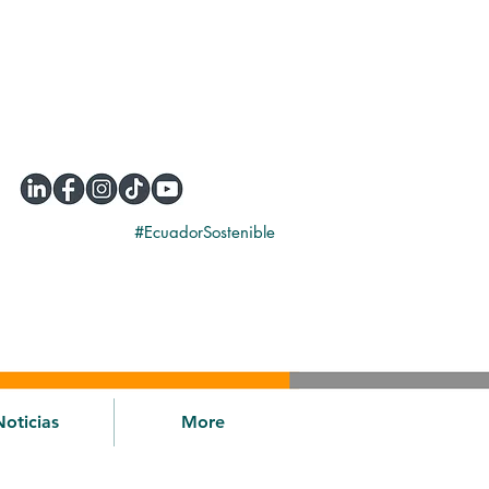
#EcuadorSostenible
Noticias
More