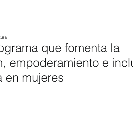
tura
rograma que fomenta la
n, empoderamiento e incl
a en mujeres