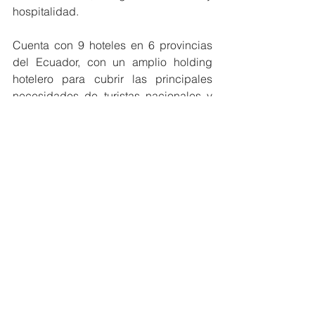
hospitalidad.
Cuenta con 9 hoteles en 6 provincias 
del Ecuador, con un amplio holding 
hotelero para cubrir las principales 
necesidades de turistas nacionales y 
extranjeros, contemplando el segmento 
Luxury: Hotel del Parque 
(Samborondón); segmento Upscale 
con la marca Oro Verde (Guayaquil, 
Cuenca, Loja, Manta, Machala); 
segmento Midscale: Unipark Hotel 
(Guayaquil) y el segmento Select 
Service con la marca REEC (Machala y 
Latacunga).
#MiembrosCeres
#Ecuador
#Aniversario
NOTICIAS MIEMBROS